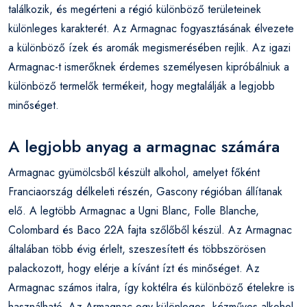
találkozik, és megérteni a régió különböző területeinek
különleges karakterét. Az Armagnac fogyasztásának élvezete
a különböző ízek és aromák megismerésében rejlik. Az igazi
Armagnac-t ismerőknek érdemes személyesen kipróbálniuk a
különböző termelők termékeit, hogy megtalálják a legjobb
minőséget.
A legjobb anyag a armagnac számára
Armagnac gyümölcsből készült alkohol, amelyet főként
Franciaország délkeleti részén, Gascony régióban állítanak
elő. A legtöbb Armagnac a Ugni Blanc, Folle Blanche,
Colombard és Baco 22A fajta szőlőből készül. Az Armagnac
általában több évig érlelt, szeszesített és többszörösen
palackozott, hogy elérje a kívánt ízt és minőséget. Az
Armagnac számos italra, így koktélra és különböző ételekre is
használható. Az Armagnac egy különleges, kézműves alkohol,