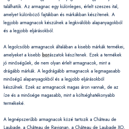
találhatók. Az armagnac egy különleges, érlelt szeszes ital,
amelyet különböző fajtákban és márkákban készítenek. A
legjobb armagnacok készülnek a legkiválóbb alapanyagokból
és a legjobb eljárásokból.
A legolcsóbb armagnacok általában a kisebb márkák termékei,
amelyeket a kisebb
bor
ászatok készítenek. Ezek a termékek
jó minőségűek, de nem olyan érlelt armagnacok, mint a
drágább márkák. A legdrágább armagnacok a legmagasabb
minőségű alapanyagokból és a legjobb eljárásokból
készülnek. Ezek az armagnacok magas áron vannak, de az
íze és a minősége magasabb, mint a költséghatékonyabb
termékeké.
A legnépszerűbb armagnacok közé tartozik a Château de
Laubade, a Château de Ravignan, a Château de Laubade XO,