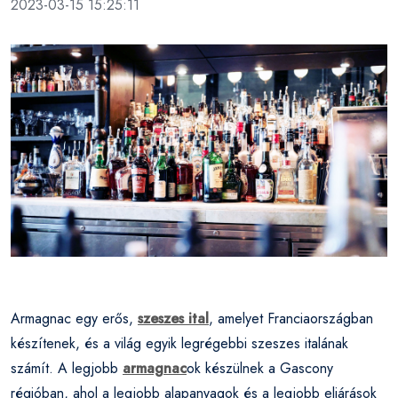
2023-03-15 15:25:11
Armagnac egy erős,
szeszes ital
, amelyet Franciaországban
készítenek, és a világ egyik legrégebbi szeszes italának
számít. A legjobb
armagnac
ok készülnek a Gascony
régióban, ahol a legjobb alapanyagok és a legjobb eljárások