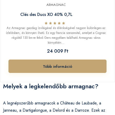
ARMAGNAC
Clés des Ducs XO 40% 0,7L
Az Armagnac gazdag ízvilágával és élénkségével nagyon különleges az
ízlelésben, és könnyen iható. Ez egy francia szeszesital, amelyet a Cognac
régiótól 130 km-re fekvő Gers megyében található Armagnac város
környékén...
24 009 Ft
Több információ
Melyek a legkelendőbb armagnac?
A legnépszerűbb armagnacok a Château de Laubade, a
Janneau, a Dartigalongue, a Delord és a Darroze. Ezek az