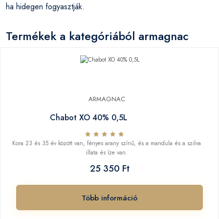
ha hidegen fogyasztják.
Termékek a kategóriából armagnac
ARMAGNAC
Chabot XO 40% 0,5L
Kora 23 és 35 év között van, fényes arany színű, és a mandula és a szilva
illata és íze van.
25 350 Ft
Több információ