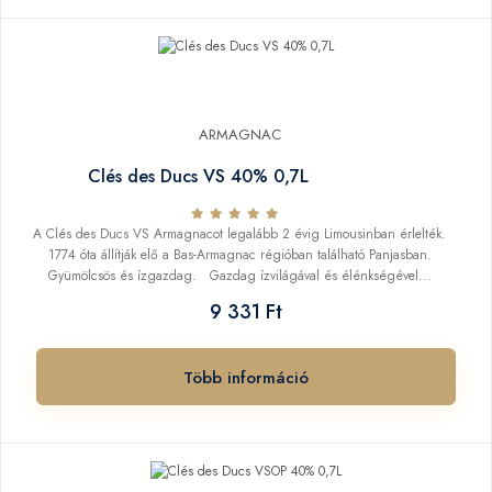
ARMAGNAC
Clés des Ducs VS 40% 0,7L
A Clés des Ducs VS Armagnacot legalább 2 évig Limousinban érlelték.
1774 óta állítják elő a Bas-Armagnac régióban található Panjasban.
Gyümölcsös és ízgazdag. Gazdag ízvilágával és élénkségével...
9 331 Ft
Több információ