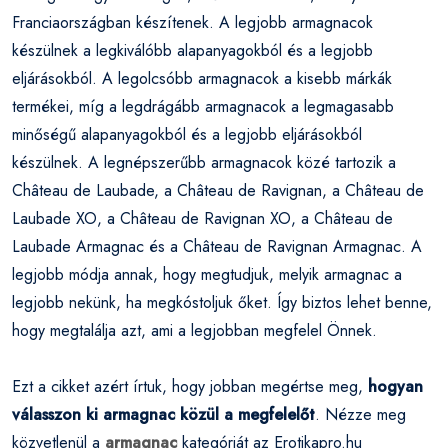
Franciaországban készítenek. A legjobb armagnacok
készülnek a legkiválóbb alapanyagokból és a legjobb
eljárásokból. A legolcsóbb armagnacok a kisebb márkák
termékei, míg a legdrágább armagnacok a legmagasabb
minőségű alapanyagokból és a legjobb eljárásokból
készülnek. A legnépszerűbb armagnacok közé tartozik a
Château de Laubade, a Château de Ravignan, a Château de
Laubade XO, a Château de Ravignan XO, a Château de
Laubade Armagnac és a Château de Ravignan Armagnac. A
legjobb módja annak, hogy megtudjuk, melyik armagnac a
legjobb nekünk, ha megkóstoljuk őket. Így biztos lehet benne,
hogy megtalálja azt, ami a legjobban megfelel Önnek.
Ezt a cikket azért írtuk, hogy jobban megértse meg,
hogyan
válasszon ki armagnac közül a megfelelőt
. Nézze meg
közvetlenül a
armagnac
kategóriát az Erotikapro.hu