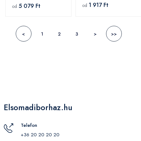
1 917 Ft
5 079 Ft
od
od
<
1
2
3
>
>>
Elsomadiborhaz.hu
Telefon
+36 20 20 20 20