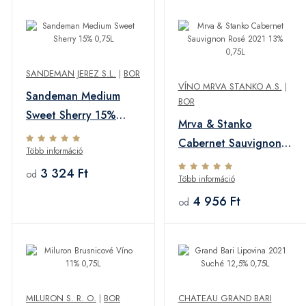
SANDEMAN JEREZ S.L.
|
BOR
VÍNO MRVA STANKO A.S.
|
Sandeman Medium
BOR
Sweet Sherry 15%
Mrva & Stanko
0,75L
Cabernet Sauvignon
Több információ
Rosé 2021 13% 0,75L
3 324 Ft
od
Több információ
4 956 Ft
od
MILURON S. R. O.
|
BOR
CHATEAU GRAND BARI