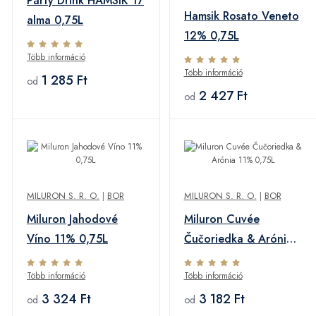
Party Drink HAMSIK 17
Hamsik Rosato Veneto
alma 0,75L
12% 0,75L
Több információ
Több információ
1 285 Ft
od
2 427 Ft
od
MILURON S. R. O.
|
BOR
MILURON S. R. O.
|
BOR
Miluron Jahodové
Miluron Cuvée
Víno 11% 0,75L
Čučoriedka & Arónia
11% 0,75L
Több információ
Több információ
3 324 Ft
3 182 Ft
od
od