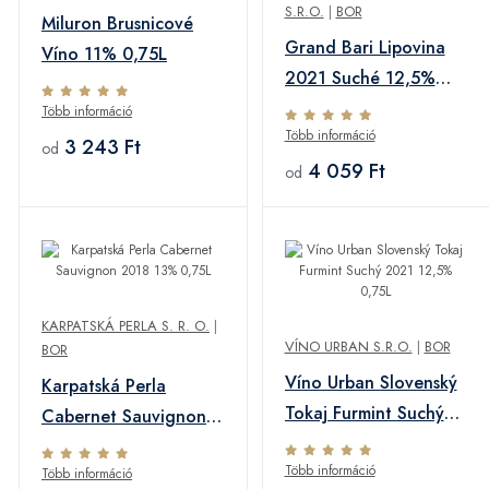
S.R.O.
|
BOR
Miluron Brusnicové
Grand Bari Lipovina
Víno 11% 0,75L
2021 Suché 12,5%
0,75L
Több információ
Több információ
3 243 Ft
od
4 059 Ft
od
KARPATSKÁ PERLA S. R. O.
|
VÍNO URBAN S.R.O.
|
BOR
BOR
Víno Urban Slovenský
Karpatská Perla
Tokaj Furmint Suchý
Cabernet Sauvignon
2021 12,5% 0,75L
2018 13% 0,75L
Több információ
Több információ