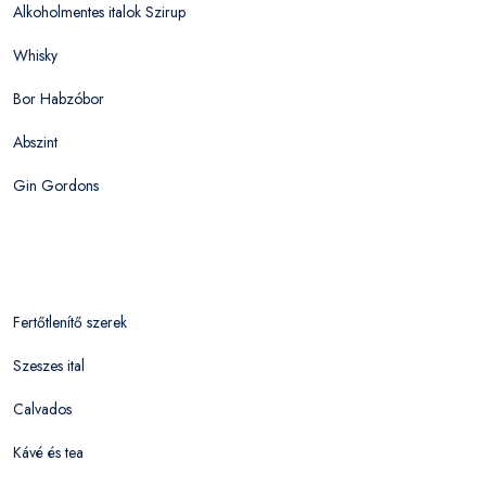
Alkoholmentes italok Szirup
Whisky
Bor Habzóbor
Abszint
Gin Gordons
Fertőtlenítő szerek
Szeszes ital
Calvados
Kávé és tea