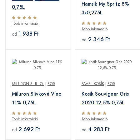
Hamsik My Spritz 8%
0,75L
3x0,275L
Több információ
Több információ
1 938 Ft
od
2 346 Ft
od
MILURON S. R. O.
|
BOR
PAVEL KOSÍK
|
BOR
Miluron Slivkové Víno
Kosík Souvigner Gris
11% 0,75L
2020 12,5% 0,75L
Több információ
Több információ
2 692 Ft
4 283 Ft
od
od