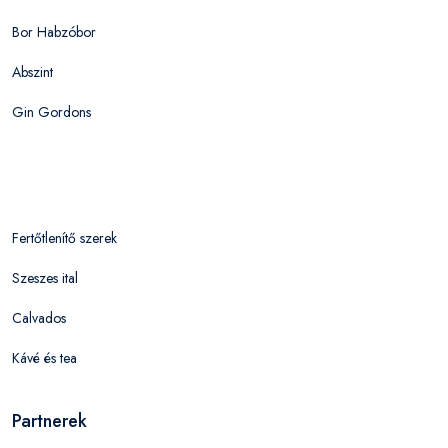
Bor Habzóbor
Abszint
Gin Gordons
Fertőtlenítő szerek
Szeszes ital
Calvados
Kávé és tea
Partnerek