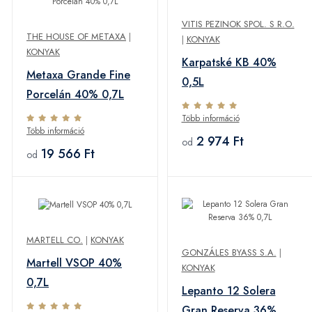
VITIS PEZINOK SPOL. S R.O.
THE HOUSE OF METAXA
|
|
KONYAK
KONYAK
Karpatské KB 40%
Metaxa Grande Fine
0,5L
Porcelán 40% 0,7L
Több információ
Több információ
2 974 Ft
od
19 566 Ft
od
MARTELL CO.
|
KONYAK
GONZÁLES BYASS S.A.
|
Martell VSOP 40%
KONYAK
0,7L
Lepanto 12 Solera
Gran Reserva 36%