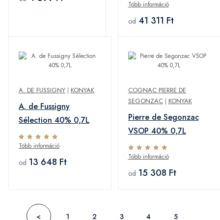
Több információ
41 311 Ft
od
A. DE FUSSIGNY
|
KONYAK
COGNAC PIERRE DE
SEGONZAC
|
KONYAK
A. de Fussigny
Pierre de Segonzac
Sélection 40% 0,7L
VSOP 40% 0,7L
Több információ
Több információ
13 648 Ft
od
15 308 Ft
od
<
1
2
3
4
5