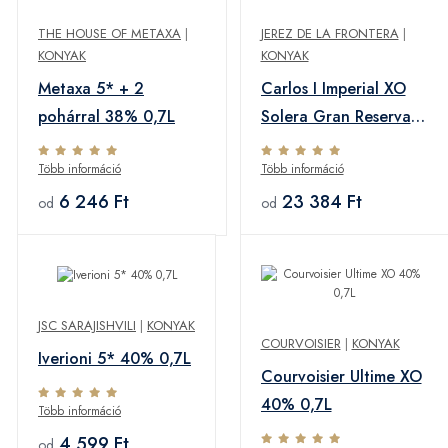
THE HOUSE OF METAXA
|
JEREZ DE LA FRONTERA
|
KONYAK
KONYAK
Metaxa 5* + 2
Carlos I Imperial XO
pohárral 38% 0,7L
Solera Gran Reserva
40% 0,7L
Több információ
Több információ
6 246 Ft
23 384 Ft
od
od
JSC SARAJISHVILI
|
KONYAK
COURVOISIER
|
KONYAK
Iverioni 5* 40% 0,7L
Courvoisier Ultime XO
40% 0,7L
Több információ
4 599 Ft
od