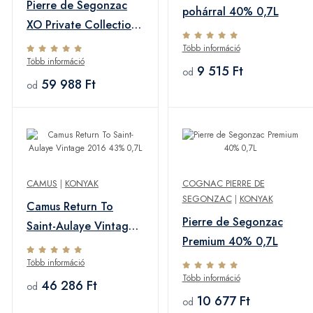
Pierre de Segonzac
pohárral 40% 0,7L
XO Private Collection
No. 2 40% 0,7L
Több információ
Több információ
9 515 Ft
od
59 988 Ft
od
CAMUS
|
KONYAK
COGNAC PIERRE DE
SEGONZAC
|
KONYAK
Camus Return To
Pierre de Segonzac
Saint-Aulaye Vintage
Premium 40% 0,7L
2016 43% 0,7L
Több információ
Több információ
46 286 Ft
od
10 677 Ft
od