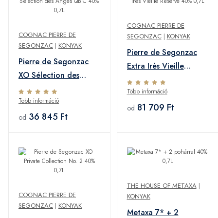
COGNAC PIERRE DE
COGNAC PIERRE DE
SEGONZAC
|
KONYAK
SEGONZAC
|
KONYAK
Pierre de Segonzac
Pierre de Segonzac
Extra Irès Vieille
XO Sélection des
Réserve 40% 0,7L
Anges QBIC 40% 0,7L
Több információ
Több információ
81 709 Ft
od
36 845 Ft
od
THE HOUSE OF METAXA
|
COGNAC PIERRE DE
KONYAK
SEGONZAC
|
KONYAK
Metaxa 7* + 2