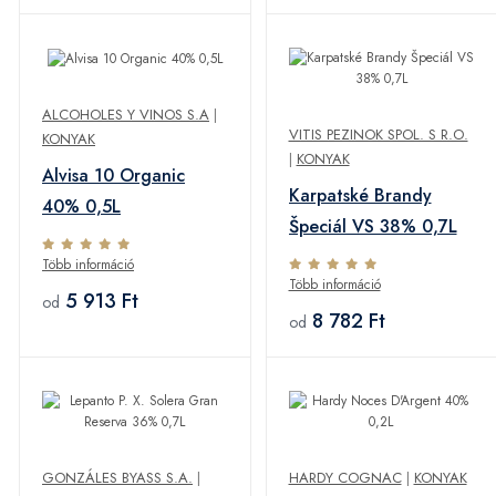
ALCOHOLES Y VINOS S.A
|
VITIS PEZINOK SPOL. S R.O.
KONYAK
|
KONYAK
Alvisa 10 Organic
Karpatské Brandy
40% 0,5L
Špeciál VS 38% 0,7L
Több információ
Több információ
5 913 Ft
od
8 782 Ft
od
GONZÁLES BYASS S.A.
|
HARDY COGNAC
|
KONYAK