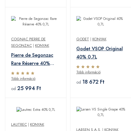
COGNAC PIERRE DE
GODET
|
KONYAK
SEGONZAC
|
KONYAK
Godet VSOP Original
Pierre de Segonzac
40% 0,7L
Rare Réserve 40%
0,7L
Több információ
Több információ
18 672 Ft
od
25 994 Ft
od
LAUTREC
|
KONYAK
LARSEN S.A.S.
|
KONYAK