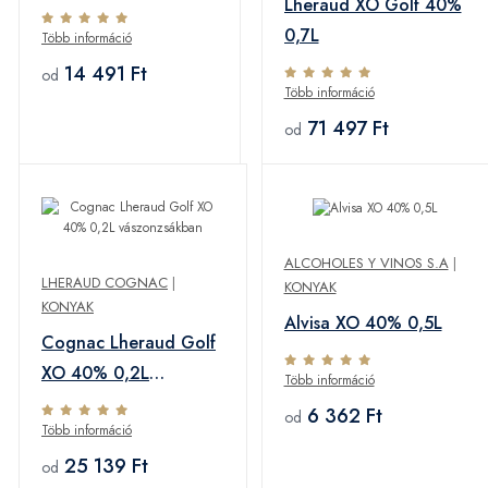
Lheraud XO Golf 40%
0,7L
Több információ
14 491 Ft
od
Több információ
71 497 Ft
od
ALCOHOLES Y VINOS S.A
|
LHERAUD COGNAC
|
KONYAK
KONYAK
Alvisa XO 40% 0,5L
Cognac Lheraud Golf
XO 40% 0,2L
Több információ
vászonzsákban
6 362 Ft
od
Több információ
25 139 Ft
od