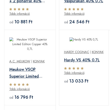
+ 2 pohárral 40%
Vaspurakan 40% 0,7L
0,7L
Több információ
Több információ
10 881 Ft
24 546 Ft
od
od
HARDY COGNAC
|
KONYAK
Hardy VS 40% 0,7L
A.C. MEUKOW
|
KONYAK
Meukow VSOP
Több információ
Superior Limited
13 033 Ft
od
Edition Copper 40%
Több információ
0,7L
16 796 Ft
od