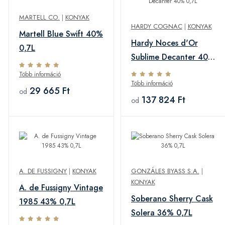
MARTELL CO.
|
KONYAK
HARDY COGNAC
|
KONYAK
Martell Blue Swift 40%
Hardy Noces d'Or
0,7L
Sublime Decanter 40%
0,7L
Több információ
Több információ
29 665 Ft
od
137 824 Ft
od
A. DE FUSSIGNY
|
KONYAK
GONZÁLES BYASS S.A.
|
KONYAK
A. de Fussigny Vintage
Soberano Sherry Cask
1985 43% 0,7L
Solera 36% 0,7L