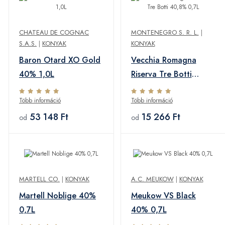
CHATEAU DE COGNAC
MONTENEGRO S. R. L.
|
S.A.S.
|
KONYAK
KONYAK
Baron Otard XO Gold
Vecchia Romagna
40% 1,0L
Riserva Tre Botti
40,8% 0,7L
Több információ
Több információ
53 148 Ft
15 266 Ft
od
od
MARTELL CO.
|
KONYAK
A.C. MEUKOW
|
KONYAK
Martell Noblige 40%
Meukow VS Black
0,7L
40% 0,7L