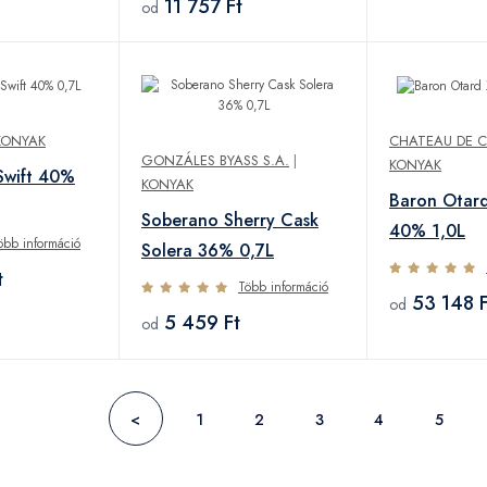
11 757 Ft
od
KONYAK
CHATEAU DE C
GONZÁLES BYASS S.A.
|
KONYAK
 Swift 40%
KONYAK
Baron Otar
Soberano Sherry Cask
40% 1,0L
öbb információ
Solera 36% 0,7L
t
Több információ
53 148 F
od
5 459 Ft
od
<
1
2
3
4
5