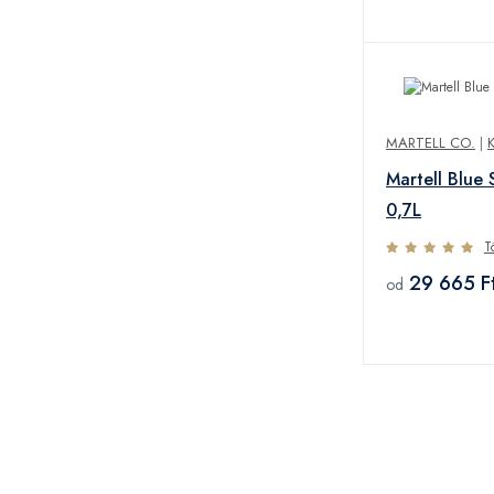
MARTELL CO.
|
Martell Blue
0,7L
T
29 665 F
od