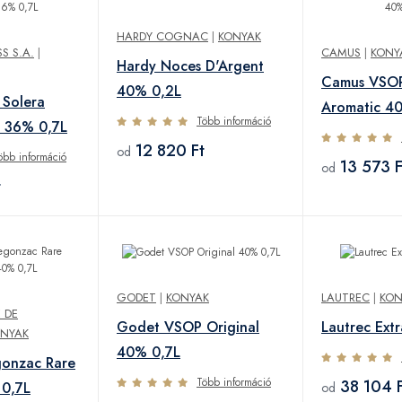
HARDY COGNAC
|
KONYAK
S S.A.
|
CAMUS
|
KONY
Hardy Noces D'Argent
Camus VSOP
40% 0,2L
 Solera
Aromatic 4
Több információ
a 36% 0,7L
12 820 Ft
od
öbb információ
13 573 F
od
t
GODET
|
KONYAK
LAUTREC
|
KON
 DE
Godet VSOP Original
Lautrec Ext
NYAK
40% 0,7L
gonzac Rare
Több információ
38 104 F
 0,7L
od