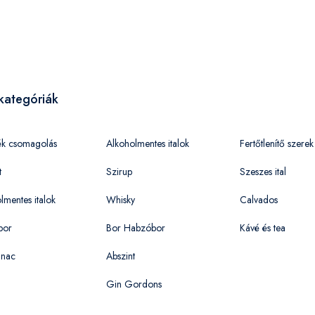
kategóriák
ék csomagolás
Alkoholmentes italok
Fertőtlenítő szerek
t
Szirup
Szeszes ital
lmentes italok
Whisky
Calvados
bor
Bor Habzóbor
Kávé és tea
nac
Abszint
Gin Gordons