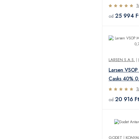
T
25 994 F
od
LARSEN S.A.S.
|
Larsen VSOP
Casks 40% 0
T
20 916 F
od
GODET
|
KONYA