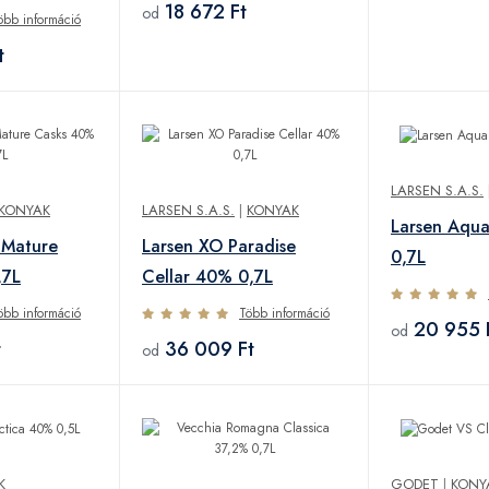
18 672 Ft
od
öbb információ
t
LARSEN S.A.S.
KONYAK
LARSEN S.A.S.
|
KONYAK
Larsen Aqua
 Mature
Larsen XO Paradise
0,7L
,7L
Cellar 40% 0,7L
öbb információ
Több információ
20 955 
od
t
36 009 Ft
od
K
GODET
|
KONY