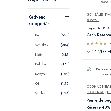
Konyak 30 000 Ft-ig
GONZÁLES BYAS
Kedvenc
KONYAK
kategóriák
Lepanto P. X.
Gran Reserv
Rum
(555)
T
Whiskey
(384)
14 207 F
od
Likőr
(245)
Pálinka
(173)
Konyak
(162)
Gin
(155)
COGNAC PIERRE
SEGONZAC
|
KO
Vodka
(134)
Pierre de Se
Réserve 40%