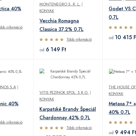
MONTENEGRO S. R. L.
|
ctica 40%
Godet VS C
KONYAK
0,7L
Vecchia Romagna
öbb információ
Classica 37,2% 0,7L
10 415 F
od
Több információ
6 149 Ft
od
INOS S.A
|
THE HOUSE O
VITIS PEZINOK SPOL. S R.O.
|
KONYAK
KONYAK
anic 40%
Metaxa 7* +
Karpatské Brandy Špeciál
40% 0,7L
Chardonnay 42% 0,7L
öbb információ
Több információ
9 494 F
od