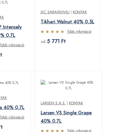
JSC SARAJISHVILI
|
KONYAK
AK
Tikhari Walnut 40% 0,5L
 Intensely
Több információ
0% 0,7L
5 771 Ft
od
Több információ
t
YAK
LARSEN S.A.S.
|
KONYAK
ra 40% 0,7L
Larsen VS Single Grape
Több információ
40% 0,7L
t
Több információ