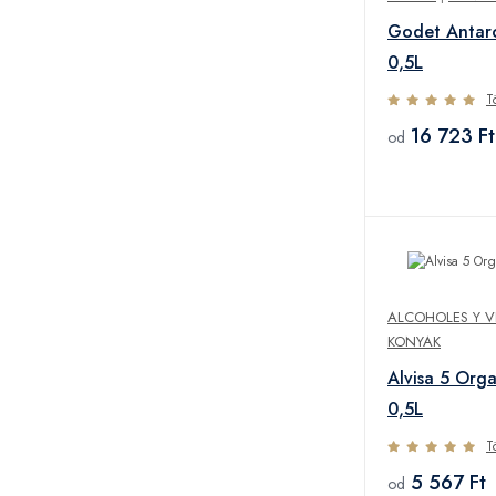
Godet Antar
0,5L
T
16 723 Ft
od
ALCOHOLES Y V
KONYAK
Alvisa 5 Org
0,5L
T
5 567 Ft
od