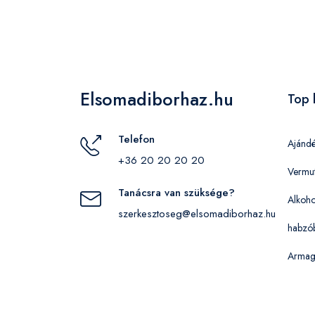
Elsomadiborhaz.hu
Top 
Telefon
Ajánd
+36 20 20 20 20
Vermu
Tanácsra van szüksége?
Alkoho
szerkesztoseg@elsomadiborhaz.hu
habzó
Armag