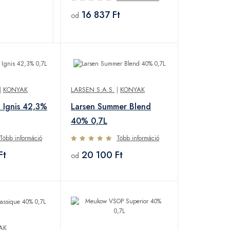
16 837 Ft
od
|
KONYAK
LARSEN S.A.S.
|
KONYAK
 Ignis 42,3%
Larsen Summer Blend
40% 0,7L
Több információ
Több információ
Ft
20 100 Ft
od
AK