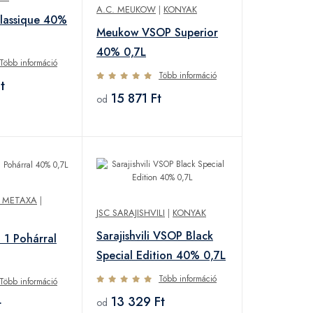
A.C. MEUKOW
|
KONYAK
lassique 40%
Meukow VSOP Superior
40% 0,7L
Több információ
Több információ
t
15 871 Ft
od
F METAXA
|
JSC SARAJISHVILI
|
KONYAK
Sarajishvili VSOP Black
 1 Pohárral
Special Edition 40% 0,7L
Több információ
Több információ
13 329 Ft
t
od