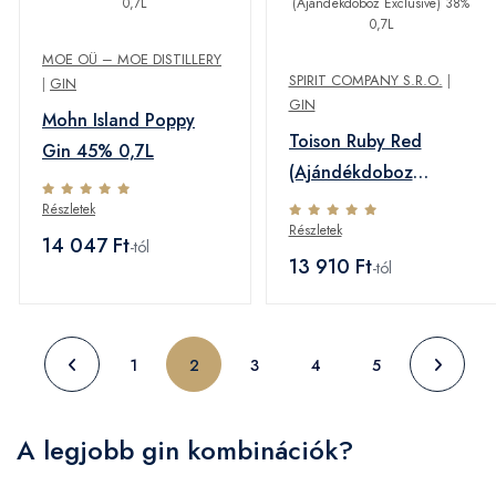
MOE OÜ – MOE DISTILLERY
SPIRIT COMPANY S.R.O.
|
|
GIN
GIN
Mohn Island Poppy
Toison Ruby Red
Gin 45% 0,7L
(Ajándékdoboz
Exclusive) 38% 0,7L
Részletek
Részletek
14 047 Ft
-tól
13 910 Ft
-tól
1
2
3
4
5
A legjobb gin kombinációk?