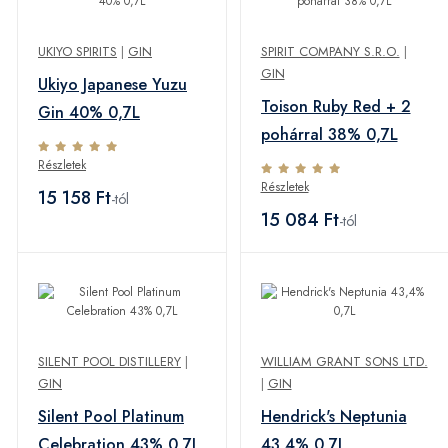
UKIYO SPIRITS
|
GIN
SPIRIT COMPANY S.R.O.
|
GIN
Ukiyo Japanese Yuzu
Toison Ruby Red + 2
Gin 40% 0,7L
pohárral 38% 0,7L
Részletek
Részletek
15 158 Ft
-tól
15 084 Ft
-tól
SILENT POOL DISTILLERY
|
WILLIAM GRANT SONS LTD.
GIN
|
GIN
Silent Pool Platinum
Hendrick's Neptunia
Celebration 43% 0,7L
43,4% 0,7L