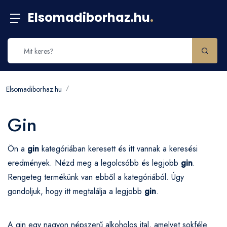
Elsomadiborhaz.hu
.
Elsomadiborhaz.hu
Gin
Ön a
gin
kategóriában keresett és itt vannak a keresési
eredmények. Nézd meg a legolcsóbb és legjobb
gin
.
Rengeteg termékünk van ebből a kategóriából. Úgy
gondoljuk, hogy itt megtalálja a legjobb
gin
.
A gin egy nagyon népszerű alkoholos ital, amelyet sokféle