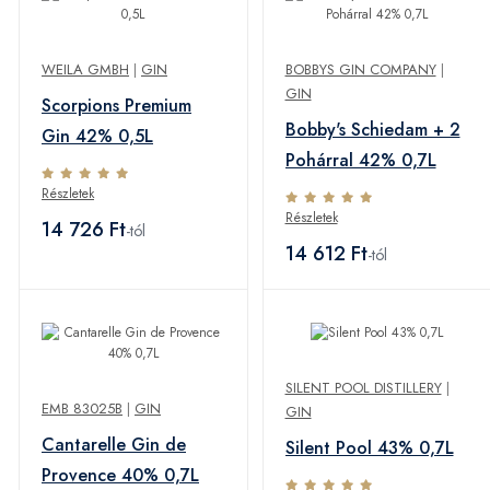
WEILA GMBH
|
GIN
BOBBYS GIN COMPANY
|
GIN
Scorpions Premium
Bobby's Schiedam + 2
Gin 42% 0,5L
Pohárral 42% 0,7L
Részletek
Részletek
14 726 Ft
-tól
14 612 Ft
-tól
SILENT POOL DISTILLERY
|
EMB 83025B
|
GIN
GIN
Cantarelle Gin de
Silent Pool 43% 0,7L
Provence 40% 0,7L