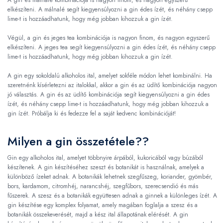
elkészíteni. A málnalé segít kiegyensúlyozni a gin édes ízét, és néhány csepp
lime-t is hozzáadhatunk, hogy még jobban kihozzuk a gin ízét.
Végül, a gin és jeges tea kombinációja is nagyon finom, és nagyon egyszerű
elkészíteni. A jeges tea segít kiegyensúlyozni a gin édes ízét, és néhány csepp
lime-t is hozzáadhatunk, hogy még jobban kihozzuk a gin ízét.
A gin egy sokoldalú alkoholos ital, amelyet sokféle módon lehet kombinálni. Ha
szeretnénk kísérletezni az italokkal, akkor a gin és az üdítő kombinációja nagyon
jó választás. A gin és az üdítő kombinációja segít kiegyensúlyozni a gin édes
ízét, és néhány csepp lime-t is hozzáadhatunk, hogy még jobban kihozzuk a
gin ízét. Próbálja ki és fedezze fel a saját kedvenc kombinációját!
Milyen a gin összetétele??
Gin egy alkoholos ital, amelyet többnyire árpából, kukoricából vagy búzából
készítenek. A gin készítéséhez szeszt és botanikát is használnak, amelyek a
különböző ízeket adnak. A botanikák lehetnek szegfűszeg, koriander, gyömbér,
bors, kardamom, citromhéj, narancshéj, szegfűbors, szerecsendió és más
fűszerek. A szesz és a botanikák együttesen adnak a ginnek a különleges ízét. A
gin készítése egy komplex folyamat, amely magában foglalja a szesz és a
botanikák összekeverését, majd a kész ital állapotának elérését. A gin