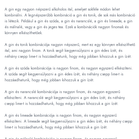
A gin egy nagyon népszerű alkoholos ital, amelyet sokféle módon lehet
kombinálni. A legnépszerűbb kombináció a gin és tonik, de sok más kombináció
is létezik. Például a gin és szóda, a gin és narancslé, a gin és limeade, a gin
és málnalé, vagy a gin és jeges tea. Ezek a kombinációk nagyon finomak és
könnyen elkészíthetőek.
A gin és tonik kombinációja nagyon népszerű, mert ez egy könnyen elkészíthető
ital, ami nagyon finom. A tonik segít kiegyensúlyozni a gin édes ízét, és
néhány csepp lime-t is hozzáadhatunk, hogy még jobban kihozzuk a gin ízét.
A gin és szóda kombinációja is nagyon finom, és nagyon egyszerű elkészíteni.
A szóda segít kiegyensúlyozni a gin édes ízét, és néhány csepp lime-t is
hozzáadhatunk, hogy még jobban kihozzuk a gin ízét.
A gin és narancslé kombinációja is nagyon finom, és nagyon egyszerű
elkészíteni. A narancslé segít kiegyensúlyozni a gin édes ízét, és néhány
csepp lime-t is hozzáadhatunk, hogy még jobban kihozzuk a gin ízét.
A gin és limeade kombinációja is nagyon finom, és nagyon egyszerű
elkészíteni. A limeade segít kiegyensúlyozni a gin édes ízét, és néhány csepp
lime-t is hozzáadhatunk, hogy még jobban kihozzuk a gin ízét.
A gin és málnalé kombinációja is nagyon finom, és nagyon egyszerű