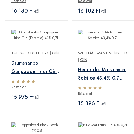
Részletek
Részletek
16 130 Ft
16 102 Ft
-tól
-tól
THE SHED DISTILLERY
|
GIN
WILLIAM GRANT SONS LTD.
|
GIN
Drumshanbo
Hendrick's Midsummer
Gunpowder Irish Gin
Solstice 43,4% 0,7L
(Kerámia) 43% 0,7L
Részletek
Részletek
15 975 Ft
-tól
15 896 Ft
-tól