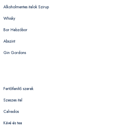
Alkoholmentes italok Szirup
Whisky
Bor Habzóbor
Abszint
Gin Gordons
Fertőtlenítő szerek
Szeszes ital
Calvados
Kávé és tea