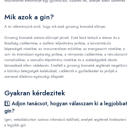
készítésének eredménye egy gyümölcsös, fűszeres ital, amelyet sokan szeretnek.
Mik azok a gin?
A mi véleményünk arról, hogy mik ezek ginzeng kivonatok előnyei:
Ginzeng kivonatok számos előnnyel járnak. Ezek közé tartozik a stressz és a
fáradtság csökkentése, a szellemi teljesítmény javítása, a koncentrációs
képességek növelése, az immunrendszer erősítése, az energiaszint növelése, a
szív- és érrendszeri egészség javítása, a vérnyomás csökkentése, a vércukorszint
normalizálása, a szexuális teljesítmény növelése és a szabadgyökök okozta
károsodások elleni védekezés. Emellett a ginzeng kivonatok segítenek megelőzni
a krónikus betegségek kialakulását, csökkentik a gyulladásokat és javítják a
szervezet általános egészségi állapotát.
Gyakran kérdezitek
1️⃣ Adjon tanácsot, hogyan válasszam ki a legjobbat
gin?
Igen, weboldalunkon számos információ található, amelyek segítenek kiválasztani
a legjobb
gin
.