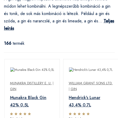
módon lehet kombinálni. A legnépszerűbb kombináció a gin
és tonik, de sok más kombináció is létezik. Például a gin és
szóda, a gin és narancslé, a gin és limeade, a gin és...
Teljes
leírás
166
termék
MUNAKRA DISTILLERY E. U.
|
WILLIAM GRANT SONS LTD.
GIN
|
GIN
Munakra Black Gin
Hendrick's Lunar
42% 0,5L
43,4% 0,7L