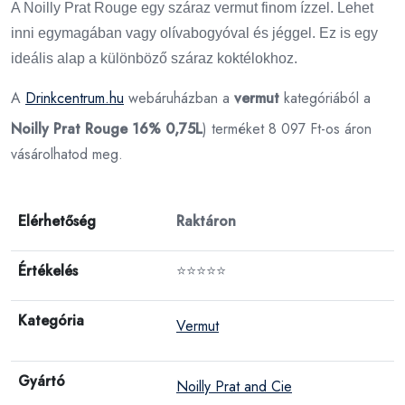
A Noilly Prat Rouge egy száraz vermut finom ízzel. Lehet
inni egymagában vagy olívabogyóval és jéggel. Ez is egy
ideális alap a különböző száraz koktélokhoz.
A
Drinkcentrum.hu
webáruházban a
vermut
kategóriából a
Noilly Prat Rouge 16% 0,75L
) terméket 8 097 Ft-os áron
vásárolhatod meg.
Elérhetőség
Raktáron
Értékelés
⭐⭐⭐⭐⭐
Kategória
Vermut
Gyártó
Noilly Prat and Cie