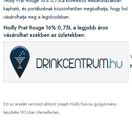
Noilly Prat Rouge 16% 0,75La következő webáruházakban
kapható, és portálunknak köszönhetően megtudhatja, hogy hol
vásárolhatja meg a legolcsóbban.
Noilly Prat Rouge 16% 0,75L a legjobb áron
vásárolhat ezekben az üzletekben:
Ezt az eredeti vermutot először Joseph Noilly francia gyógynövény
készítette 1813-ban Marseille-ben.