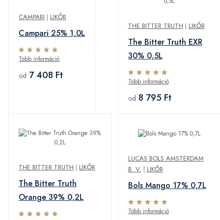
CAMPARI
|
LIKŐR
THE BITTER TRUTH
|
LIKŐR
Campari 25% 1,0L
The Bitter Truth EXR
30% 0,5L
Több információ
7 408 Ft
od
Több információ
8 795 Ft
od
LUCAS BOLS AMSTERDAM
THE BITTER TRUTH
|
LIKŐR
B. V.
|
LIKŐR
The Bitter Truth
Bols Mango 17% 0,7L
Orange 39% 0,2L
Több információ