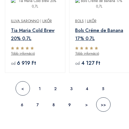
ILLVA SARONNO
|
LIKŐR
BOLS
|
LIKŐR
Tia Maria Cold Brew
Bols Créme de Banana
20% 0,7L
17% 0,7L
Több információ
Több információ
6 919 Ft
4 127 Ft
od
od
<
1
2
3
4
5
6
7
8
9
>
>>