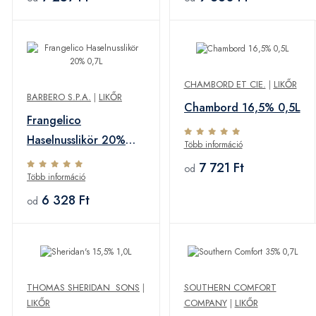
CHAMBORD ET CIE.
|
LIKŐR
BARBERO S.P.A.
|
LIKŐR
Chambord 16,5% 0,5L
Frangelico
Haselnusslikör 20%
Több információ
0,7L
7 721 Ft
od
Több információ
6 328 Ft
od
THOMAS SHERIDAN SONS
|
SOUTHERN COMFORT
LIKŐR
COMPANY
|
LIKŐR