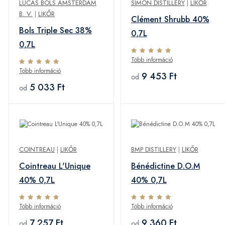
LUCAS BOLS AMSTERDAM
SIMON DISTILLERY
|
LIKŐR
B. V.
|
LIKŐR
Clément Shrubb 40%
Bols Triple Sec 38%
0,7L
0,7L
Több információ
Több információ
9 453 Ft
od
5 033 Ft
od
COINTREAU
|
LIKŐR
BMP DISTILLERY
|
LIKŐR
Cointreau L'Unique
Bénédictine D.O.M
40% 0,7L
40% 0,7L
Több információ
Több információ
7 257 Ft
9 360 Ft
od
od