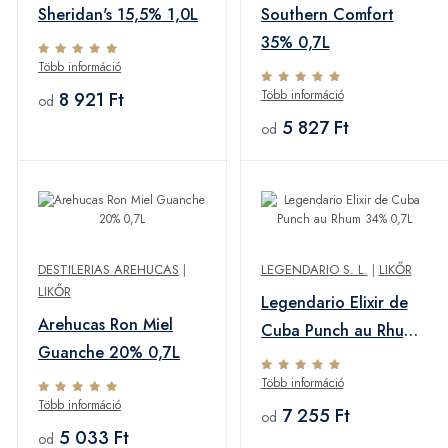
Sheridan's 15,5% 1,0L
Southern Comfort
35% 0,7L
Több információ
Több információ
8 921 Ft
od
5 827 Ft
od
DESTILERIAS AREHUCAS
|
LEGENDARIO S. L.
|
LIKŐR
LIKŐR
Legendario Elixir de
Arehucas Ron Miel
Cuba Punch au Rhum
Guanche 20% 0,7L
34% 0,7L
Több információ
Több információ
7 255 Ft
od
5 033 Ft
od