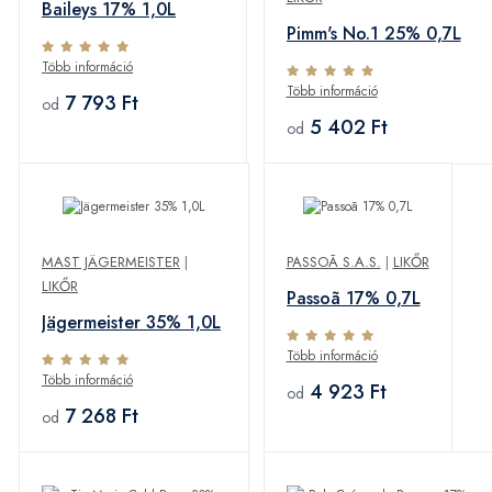
Baileys 17% 1,0L
Pimm's No.1 25% 0,7L
Több információ
Több információ
7 793 Ft
od
5 402 Ft
od
MAST JÄGERMEISTER
|
PASSOÃ S.A.S.
|
LIKŐR
LIKŐR
Passoã 17% 0,7L
Jägermeister 35% 1,0L
Több információ
Több információ
4 923 Ft
od
7 268 Ft
od