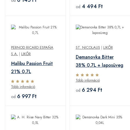
od
4 494 Ft
od
PERNOD RICARD ESPAÑA
ST. NICOLAUS
|
LIKŐR
S.A.
|
LIKŐR
Demanovka Bitter
Malibu Passion Fruit
38% 0,7L + laposüveg
21% 0,7L
Több információ
Több információ
6 294 Ft
od
6 997 Ft
od