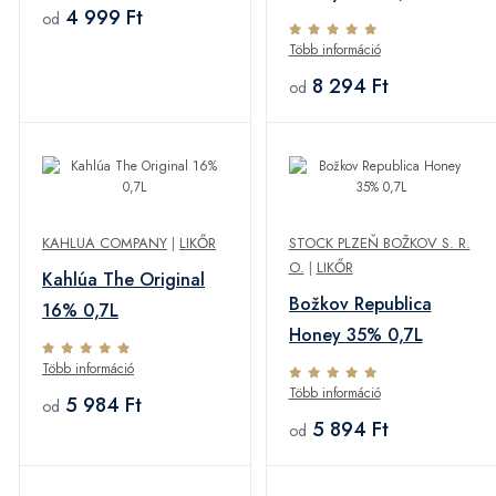
4 999 Ft
od
Több információ
8 294 Ft
od
KAHLUA COMPANY
|
LIKŐR
STOCK PLZEŇ BOŽKOV S. R.
O.
|
LIKŐR
Kahlúa The Original
Božkov Republica
16% 0,7L
Honey 35% 0,7L
Több információ
Több információ
5 984 Ft
od
5 894 Ft
od