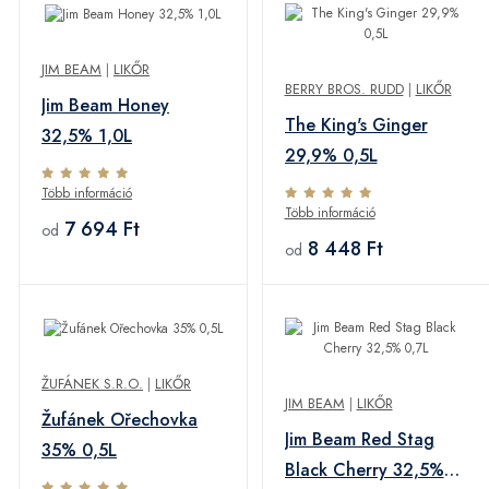
JIM BEAM
|
LIKŐR
BERRY BROS. RUDD
|
LIKŐR
Jim Beam Honey
The King's Ginger
32,5% 1,0L
29,9% 0,5L
Több információ
Több információ
7 694 Ft
od
8 448 Ft
od
ŽUFÁNEK S.R.O.
|
LIKŐR
JIM BEAM
|
LIKŐR
Žufánek Ořechovka
Jim Beam Red Stag
35% 0,5L
Black Cherry 32,5%