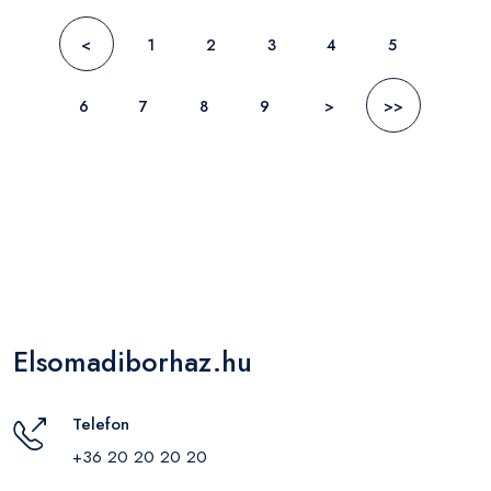
<
1
2
3
4
5
6
7
8
9
>
>>
Elsomadiborhaz.hu
Telefon
+36 20 20 20 20