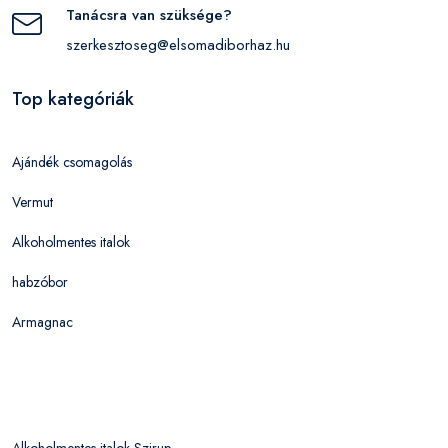
Tanácsra van szüksége?
szerkesztoseg@elsomadiborhaz.hu
Top kategóriák
Ajándék csomagolás
Vermut
Alkoholmentes italok
habzóbor
Armagnac
Alkoholmentes italok Szirup