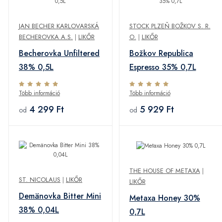
JAN BECHER KARLOVARSKÁ
STOCK PLZEŇ BOŽKOV S. R.
BECHEROVKA A.S.
|
LIKŐR
O.
|
LIKŐR
Becherovka Unfiltered
Božkov Republica
38% 0,5L
Espresso 35% 0,7L
Több információ
Több információ
4 299 Ft
5 929 Ft
od
od
THE HOUSE OF METAXA
|
ST. NICOLAUS
|
LIKŐR
LIKŐR
Demänovka Bitter Mini
Metaxa Honey 30%
38% 0,04L
0,7L