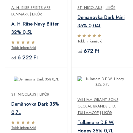
A. H. RIISE SPIRITS APS
ST. NICOLAUS
|
LIKŐR
DENMARK
|
LIKŐR
Demänovka Dark Mini
A. H. Riise Navy Bitter
35% 0,04L
32% 0,5L
Több információ
Több információ
672 Ft
od
6 222 Ft
od
ST. NICOLAUS
|
LIKŐR
WILLIAM GRANT SONS
Demänovka Dark 35%
GLOBAL BRANDS LTD.
0,7L
TULLAMORE
|
LIKŐR
Tullamore D.E.W.
Több információ
Honey 35% 0,7L