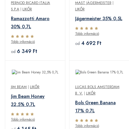
PERNOD RICARD ITALIA
MAST JÄGERMEISTER
|
S.P.A
|
LIKŐR
LIKŐR
Ramazzotti Amaro
Jägermeister 35% 0,5L
30% 0,7L
Több információ
Több információ
4 692 Ft
od
6 349 Ft
od
JIM BEAM
|
LIKŐR
LUCAS BOLS AMSTERDAM
B. V.
|
LIKŐR
Jim Beam Honey
Bols Green Banana
32,5% 0,7L
17% 0,7L
Több információ
Több információ
6 145 Ft