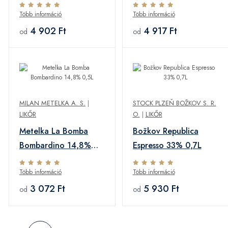
Több információ
Több információ
4 902 Ft
4 917 Ft
od
od
MILAN METELKA A. S.
|
STOCK PLZEŇ BOŽKOV S. R.
LIKŐR
O.
|
LIKŐR
Metelka La Bomba
Božkov Republica
Bombardino 14,8%
Espresso 33% 0,7L
0,5L
Több információ
Több információ
3 072 Ft
5 930 Ft
od
od