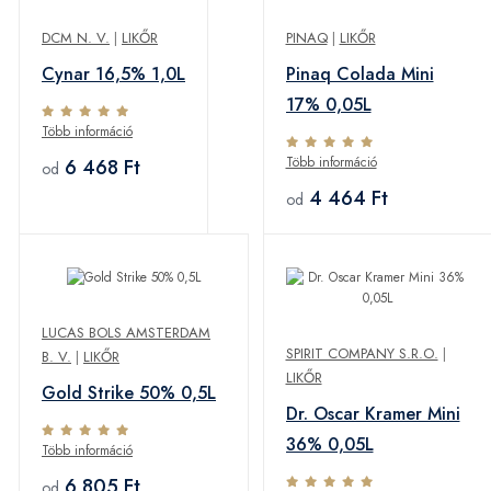
DCM N. V.
|
LIKŐR
PINAQ
|
LIKŐR
Cynar 16,5% 1,0L
Pinaq Colada Mini
17% 0,05L
Több információ
Több információ
6 468 Ft
od
4 464 Ft
od
LUCAS BOLS AMSTERDAM
SPIRIT COMPANY S.R.O.
|
B. V.
|
LIKŐR
LIKŐR
Gold Strike 50% 0,5L
Dr. Oscar Kramer Mini
36% 0,05L
Több információ
6 805 Ft
od