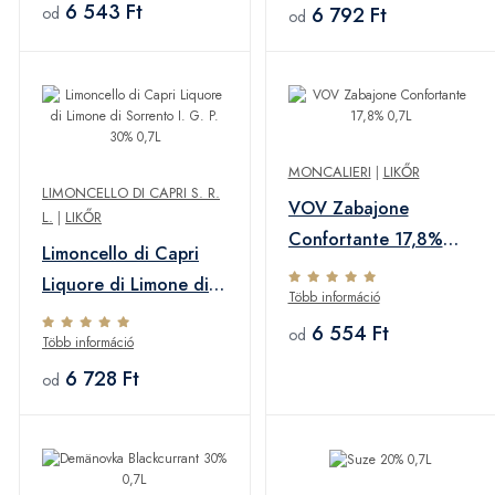
6 543 Ft
6 792 Ft
od
od
MONCALIERI
|
LIKŐR
LIMONCELLO DI CAPRI S. R.
VOV Zabajone
L.
|
LIKŐR
Confortante 17,8%
Limoncello di Capri
0,7L
Liquore di Limone di
Több információ
Sorrento I. G. P. 30%
6 554 Ft
od
Több információ
0,7L
6 728 Ft
od