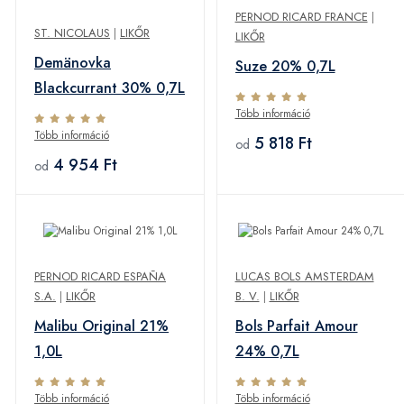
PERNOD RICARD FRANCE
|
ST. NICOLAUS
|
LIKŐR
LIKŐR
Demänovka
Suze 20% 0,7L
Blackcurrant 30% 0,7L
Több információ
Több információ
5 818 Ft
od
4 954 Ft
od
PERNOD RICARD ESPAÑA
LUCAS BOLS AMSTERDAM
S.A.
|
LIKŐR
B. V.
|
LIKŐR
Malibu Original 21%
Bols Parfait Amour
1,0L
24% 0,7L
Több információ
Több információ