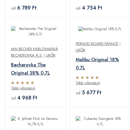
6 789 Ft
4 754 Ft
od
od
PERNOD RICARD FRANCE
|
JAN BECHER KARLOVARSKÁ
LIKŐR
BECHEROVKA A.S.
|
LIKŐR
Malibu Original 18%
Becherovka The
0,7L
Original 38% 0,7L
Több információ
Több információ
5 677 Ft
od
4 968 Ft
od