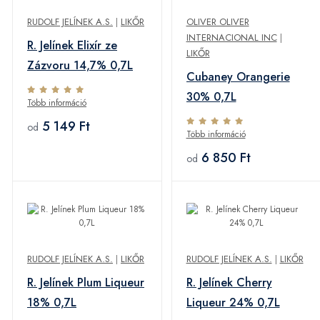
RUDOLF JELÍNEK A.S.
|
LIKŐR
OLIVER OLIVER
INTERNACIONAL INC
|
R. Jelínek Elixír ze
LIKŐR
Zázvoru 14,7% 0,7L
Cubaney Orangerie
30% 0,7L
Több információ
5 149 Ft
od
Több információ
6 850 Ft
od
RUDOLF JELÍNEK A.S.
|
LIKŐR
RUDOLF JELÍNEK A.S.
|
LIKŐR
R. Jelínek Plum Liqueur
R. Jelínek Cherry
18% 0,7L
Liqueur 24% 0,7L