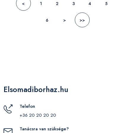
<
1
2
3
4
5
6
>
>>
Elsomadiborhaz.hu
Telefon
+36 20 20 20 20
Tanácsra van szüksége?