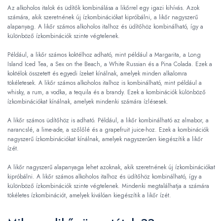
Az alkoholos italok és üdítők kombinálása a likőrrel egy igazi kihívás. Azok
számára, akik szeretnének új ízkombinációkat kipróbálni, a likőr nagyszerű
alapanyag. A likőr számos alkoholos italhoz és üdítőhöz kombinálható, így a
különböző ízkombinációk szinte végtelenek.
Például, a likőr számos koktélhoz adható, mint például a Margarita, a Long
Island Iced Tea, a Sex on the Beach, a White Russian és a Pina Colada. Ezek a
koktélok összetett és egyedi ízeket kínálnak, amelyek minden alkalomra
tökéletesek. A likőr számos alkoholos italhoz is kombinálható, mint például a
whisky, a rum, a vodka, a tequila és a brandy. Ezek a kombinációk különböző
ízkombinációkat kínálnak, amelyek mindenki számára ízlésesek.
A likőr számos üdítőhöz is adható. Például, a likőr kombinálható az almabor, a
narancslé, a lime-ade, a szőlőlé és a grapefruit juice-hoz. Ezek a kombinációk
nagyszerű ízkombinációkat kínálnak, amelyek nagyszerűen kiegészítik a likőr
ízét.
A likőr nagyszerű alapanyaga lehet azoknak, akik szeretnének új ízkombinációkat
kipróbálni. A likőr számos alkoholos italhoz és üdítőhöz kombinálható, így a
különböző ízkombinációk szinte végtelenek. Mindenki megtalálhatja a számára
tökéletes ízkombinációt, amelyek kiválóan kiegészítik a likőr ízét.