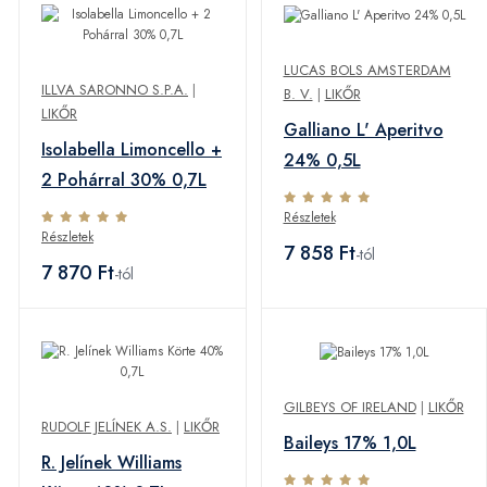
LUCAS BOLS AMSTERDAM
ILLVA SARONNO S.P.A.
|
B. V.
|
LIKŐR
LIKŐR
Galliano L' Aperitvo
Isolabella Limoncello +
24% 0,5L
2 Pohárral 30% 0,7L
Részletek
Részletek
7 858 Ft
-tól
7 870 Ft
-tól
GILBEYS OF IRELAND
|
LIKŐR
RUDOLF JELÍNEK A.S.
|
LIKŐR
Baileys 17% 1,0L
R. Jelínek Williams