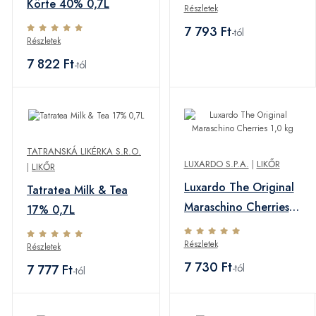
Körte 40% 0,7L
Részletek
7 793 Ft
-tól
Részletek
7 822 Ft
-tól
TATRANSKÁ LIKÉRKA S.R.O.
LUXARDO S.P.A.
|
LIKŐR
|
LIKŐR
Luxardo The Original
Tatratea Milk & Tea
Maraschino Cherries
17% 0,7L
1,0 kg
Részletek
Részletek
7 730 Ft
7 777 Ft
-tól
-tól