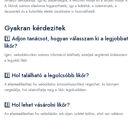
tényező befolyásolja, így az alapanyagok, a készítés módja és a tárolás módja is.
A likőrök számos alkalomra fogyaszthatók, így a koktélok, a sütemények, a
desszertek és a különféle ételek ízesítésére is használhatók.
Gyakran kérdezitek
1️⃣ Adjon tanácsot, hogyan válasszam ki a legjobbat
likőr?
Igen, weboldalunkon számos információ található, amelyek segítenek kiválasztani
a legjobb
likőr
.
2️⃣ Hol található a legolcsóbb likőr?
A
elsomadiborhaz.hu
weboldalon árösszehasonlítást végezhet, és könnyen
megtalálja, hol vásárolhatja meg a likőr legolcsóbban.
3️⃣ Hol lehet vásárolni likőr?
Az
elsomadiborhaz.hu
weboldalán sok olyan üzletet találsz, ahol van raktáron.