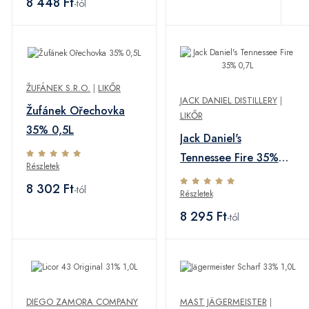
8 448 Ft
-tól
ŽUFÁNEK S.R.O.
|
LIKŐR
JACK DANIEL DISTILLERY
|
Žufánek Ořechovka
LIKŐR
35% 0,5L
Jack Daniel's
Tennessee Fire 35%
Részletek
0,7L
8 302 Ft
-tól
Részletek
8 295 Ft
-tól
DIEGO ZAMORA COMPANY
MAST JÄGERMEISTER
|