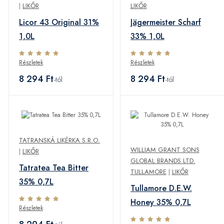
|
LIKŐR
LIKŐR
Licor 43 Original 31%
Jägermeister Scharf
1,0L
33% 1,0L
Részletek
Részletek
8 294 Ft
8 294 Ft
-tól
-tól
TATRANSKÁ LIKÉRKA S.R.O.
WILLIAM GRANT SONS
|
LIKŐR
GLOBAL BRANDS LTD.
Tatratea Tea Bitter
TULLAMORE
|
LIKŐR
35% 0,7L
Tullamore D.E.W.
Honey 35% 0,7L
Részletek