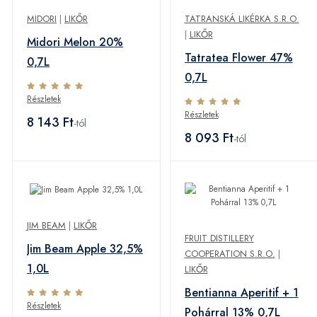
MIDORI
|
LIKŐR
TATRANSKÁ LIKÉRKA S.R.O.
|
LIKŐR
Midori Melon 20%
Tatratea Flower 47%
0,7L
0,7L
Részletek
Részletek
8 143 Ft
-tól
8 093 Ft
-tól
JIM BEAM
|
LIKŐR
FRUIT DISTILLERY
Jim Beam Apple 32,5%
COOPERATION S.R.O.
|
1,0L
LIKŐR
Bentianna Aperitif + 1
Részletek
Pohárral 13% 0,7L