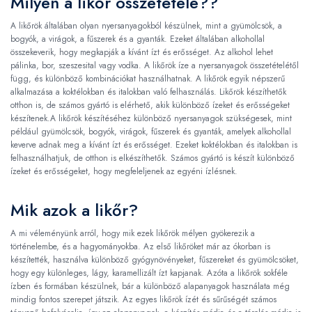
Milyen a likőr összetétele??
A likőrök általában olyan nyersanyagokból készülnek, mint a gyümölcsök, a
bogyók, a virágok, a fűszerek és a gyanták. Ezeket általában alkohollal
összekeverik, hogy megkapják a kívánt ízt és erősséget. Az alkohol lehet
pálinka, bor, szeszesital vagy vodka. A likőrök íze a nyersanyagok összetételétől
függ, és különböző kombinációkat használhatnak. A likőrök egyik népszerű
alkalmazása a koktélokban és italokban való felhasználás. Likőrök készíthetők
otthon is, de számos gyártó is elérhető, akik különböző ízeket és erősségeket
készítenek.A likőrök készítéséhez különböző nyersanyagok szükségesek, mint
például gyümölcsök, bogyók, virágok, fűszerek és gyanták, amelyek alkohollal
keverve adnak meg a kívánt ízt és erősséget. Ezeket koktélokban és italokban is
felhasználhatjuk, de otthon is elkészíthetők. Számos gyártó is készít különböző
ízeket és erősségeket, hogy megfeleljenek az egyéni ízlésnek.
Mik azok a likőr?
A mi véleményünk arról, hogy mik ezek likőrök mélyen gyökerezik a
történelembe, és a hagyományokba. Az első likőröket már az ókorban is
készítették, használva különböző gyógynövényeket, fűszereket és gyümölcsöket,
hogy egy különleges, lágy, karamellizált ízt kapjanak. Azóta a likőrök sokféle
ízben és formában készülnek, bár a különböző alapanyagok használata még
mindig fontos szerepet játszik. Az egyes likőrök ízét és sűrűségét számos