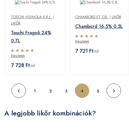
TOSCHI VIGNOLA S.R.L.
|
CHAMBORD ET CIE.
|
LIKŐR
LIKŐR
Chambord 16,5% 0,5L
Toschi Fragoli 24%
0,7L
Részletek
7 721 Ft
-tól
Részletek
7 728 Ft
-tól
1
2
3
4
5
A legjobb likőr kombinációk?