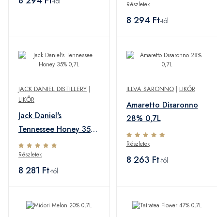
8 294 Ft
-tól
Részletek
8 294 Ft
-tól
JACK DANIEL DISTILLERY
|
ILLVA SARONNO
|
LIKŐR
LIKŐR
Amaretto Disaronno
Jack Daniel's
28% 0,7L
Tennessee Honey 35%
0,7L
Részletek
Részletek
8 263 Ft
-tól
8 281 Ft
-tól