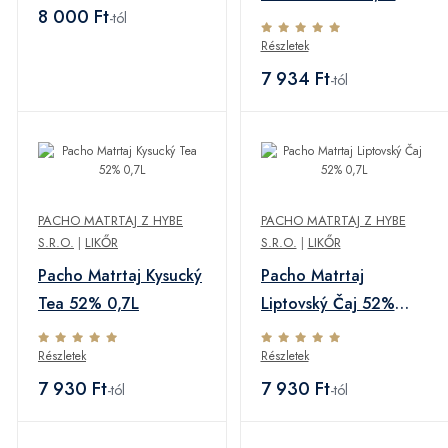
8 000 Ft
-tól
Részletek
7 934 Ft
-tól
PACHO MATRTAJ Z HYBE
PACHO MATRTAJ Z HYBE
S.R.O.
|
LIKŐR
S.R.O.
|
LIKŐR
Pacho Matrtaj Kysucký
Pacho Matrtaj
Tea 52% 0,7L
Liptovský Čaj 52%
0,7L
Részletek
Részletek
7 930 Ft
7 930 Ft
-tól
-tól