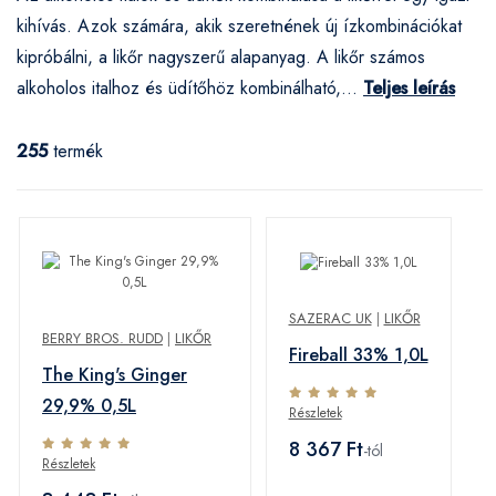
kihívás. Azok számára, akik szeretnének új ízkombinációkat
kipróbálni, a likőr nagyszerű alapanyag. A likőr számos
alkoholos italhoz és üdítőhöz kombinálható,...
Teljes leírás
255
termék
SAZERAC UK
|
LIKŐR
BERRY BROS. RUDD
|
LIKŐR
Fireball 33% 1,0L
The King's Ginger
29,9% 0,5L
Részletek
8 367 Ft
-tól
Részletek