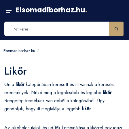
Elsomadiborhaz.hu
.
Elsomadiborhaz.hu
Likőr
Ön a
likőr
kategóriában keresett és itt vannak a keresési
eredmények. Nézd meg a legolcsóbb és legjobb
likőr
.
Rengeteg termékünk van ebből a kategóriából. Úgy
gondoljuk, hogy itt megtalálja a legjobb
likőr
.
Az alkoholos italok és üdítők kombinálása a likőrrel egy igazi