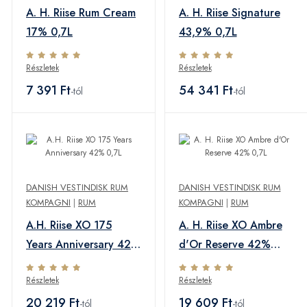
A. H. Riise Rum Cream
A. H. Riise Signature
17% 0,7L
43,9% 0,7L
Részletek
Részletek
7 391 Ft
54 341 Ft
-tól
-tól
DANISH VESTINDISK RUM
DANISH VESTINDISK RUM
KOMPAGNI
|
RUM
KOMPAGNI
|
RUM
A.H. Riise XO 175
A. H. Riise XO Ambre
Years Anniversary 42%
d'Or Reserve 42%
0,7L
0,7L
Részletek
Részletek
20 219 Ft
19 609 Ft
-tól
-tól