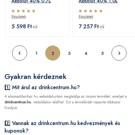
Absolut 40% 0,7L
Absolut 40% 1,0L
Részletek
Részletek
5 598 Ft
7 257 Ft
-tól
-tól
1
2
3
4
5
Gyakran kérdeznek
1️⃣ Mit árul az drinkcentrum.hu?
A elsomadiborhaz.hu weboldalunkon megtalálja az összes terméket, amelyet a
drinkcentrum.hu
. weboldalon találhat. Ezt a terméklistát naponta többször
frissítjük.
2️⃣ Vannak az drinkcentrum.hu kedvezmények és
kuponok?