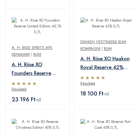
DANISH VESTINDISK RUM
A. H. RIISE SPIRITS APS
KOMPAGNI
|
RUM
DENMARK
|
RUM
A. H. Riise XO Haakon
A. H. Riise XO
Royal Reserve 42%
Founders Reserve
0,7L
Limited Edition 45,1%
Részletek
Részletek
0,7L
18 100 Ft
-tól
23 196 Ft
-tól