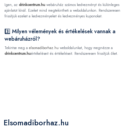
Igen, az
drinkcentrum.hu
webáruház számos kedvezményt és különleges
ajánlatot kínál. Ezeket mind megtekintheti a weboldalunkon. Rendszeresen
frissítjük ezeket a kedvezményeket és kedvezményes kuponokat.
3️⃣ Milyen vélemények és értékelések vannak a
webáruházról?
Tekintse meg a
elsomadiborhaz.hu
weboldalunkat, hogy megnézze a
drinkcentrum.hu
értékeléseit és értékeléseit. Rendszeresen frissítjük őket.
Elsomadiborhaz.hu