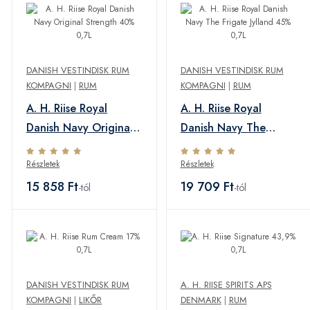
DANISH VESTINDISK RUM
DANISH VESTINDISK RUM
KOMPAGNI
|
RUM
KOMPAGNI
|
RUM
A. H. Riise Royal
A. H. Riise Royal
Danish Navy Original
Danish Navy The
Strength 40% 0,7L
Frigate Jylland 45%
Részletek
Részletek
0,7L
15 858 Ft
19 709 Ft
-tól
-tól
DANISH VESTINDISK RUM
A. H. RIISE SPIRITS APS
KOMPAGNI
|
LIKŐR
DENMARK
|
RUM