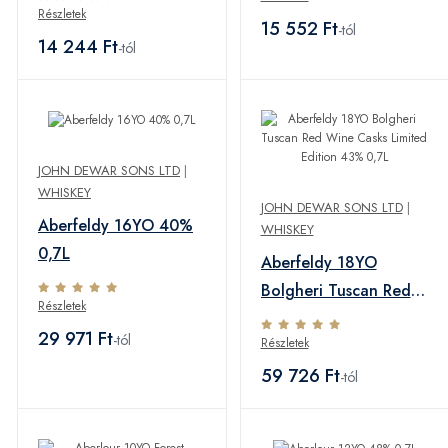
Részletek
15 552 Ft
-tól
14 244 Ft
-tól
JOHN DEWAR SONS LTD
|
WHISKEY
JOHN DEWAR SONS LTD
|
Aberfeldy 16YO 40%
WHISKEY
0,7L
Aberfeldy 18YO
Bolgheri Tuscan Red
Részletek
Wine Casks Limited
29 971 Ft
-tól
Részletek
Edition 43% 0,7L
59 726 Ft
-tól